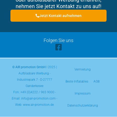
nehmen Sie jetzt Kontakt zu uns auf!
Jetzt Kontakt aufnehmen
Folgen Sie uns
© AIR promotion GmbH
l 2025 |
Vermietung
Aufblasbare Werbung -
Industriepark 7 - D-27777
Beste Inflatables
AGB
Ganderkesee
Fon:
+49 (0)4222 / 965 9000
-
Impressum
Email: info@air-promotion.com -
Web: www.air-promotion.de
Datenschutzerklärung