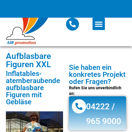
Aufblasbare
Figuren XXL
Sie haben ein
Inflatables-
konkretes Projekt
atemberaubende
oder Fragen?
aufblasbare
Rufen Sie uns unverbindlich
Figuren mit
an:
Gebläse
04222 /
965 9000