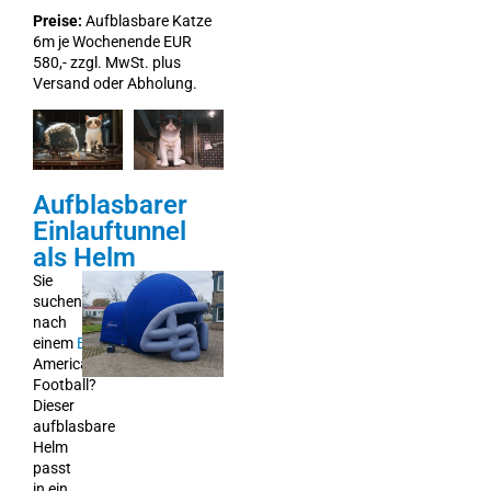
Preise:
Aufblasbare Katze
6m je Wochenende EUR
580,- zzgl. MwSt. plus
Versand oder Abholung.
Aufblasbarer
Einlauftunnel
als Helm
Sie
suchen
nach
einem
Einlauftunnel
für
American
Football?
Dieser
aufblasbare
Helm
passt
in ein