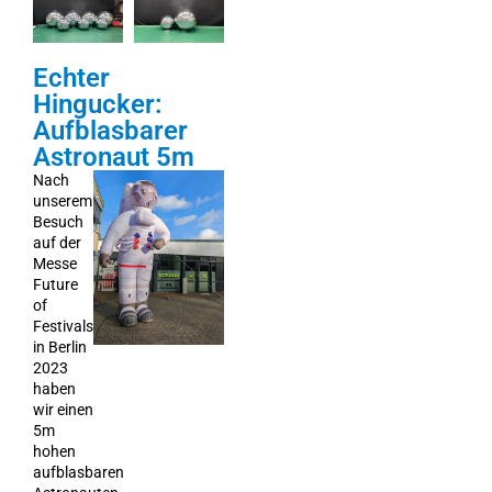
Echter
Hingucker:
Aufblasbarer
Astronaut 5m
Nach
unserem
Besuch
auf der
Messe
Future
of
Festivals
in Berlin
2023
haben
wir einen
5m
hohen
aufblasbaren