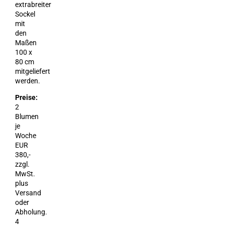
extrabreiter
Sockel
mit
den
Maßen
100 x
80 cm
mitgeliefert
werden.
Preise:
2
Blumen
je
Woche
EUR
380,-
zzgl.
MwSt.
plus
Versand
oder
Abholung.
4