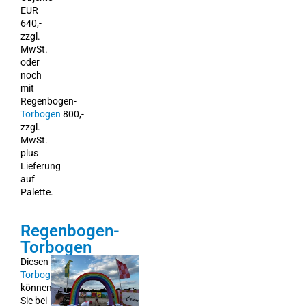
EUR
640,-
zzgl.
MwSt.
oder
noch
mit
Regenbogen-
Torbogen
800,-
zzgl.
MwSt.
plus
Lieferung
auf
Palette.
Regenbogen-
Torbogen
Diesen
Torbogen
können
Sie bei