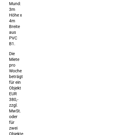
Mund:
3m
Höhe x
4m
Breite
aus
PVC
B1.
Die
Miete
pro
Woche
beträgt
für ein
Objekt
EUR
380,-
zzgl.
MwSt.
oder
für
zwei
Objekte