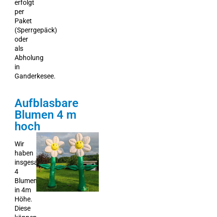
erfolgt
per
Paket
(Sperrgepäck)
oder
als
Abholung
in
Ganderkesee.
Aufblasbare
Blumen 4 m
hoch
Wir
haben
insgesamt
4
Blumen
in 4m
Höhe.
Diese