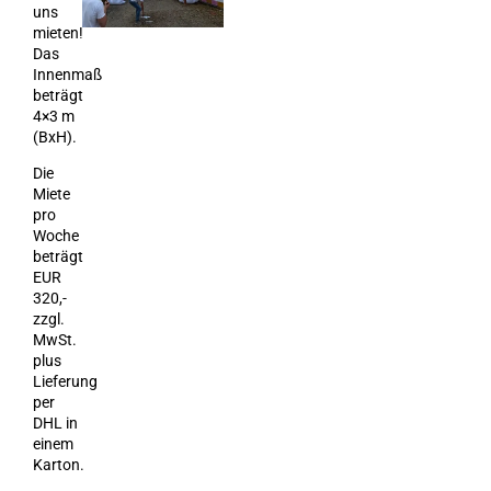
uns
mieten!
Das
Innenmaß
beträgt
4×3 m
(BxH).
Die
Miete
pro
Woche
beträgt
EUR
320,-
zzgl.
MwSt.
plus
Lieferung
per
DHL in
einem
Karton.