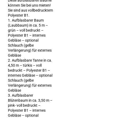
Diese aufblasbaren Bäume
können Sie bei uns mieten!
Sie sind aus vollbedrucktem
Polyester B1.
1. Aufblasbarer Baum
(Laubbaum) in ca. 5 m –
grün – voll bedruckt –
Polyester B1 – internes
Gebläse – optional
Schlauch (gelbe
Verlängerung) für externes
Gebläse
2. Aufblasbare Tanne in ca.
4,50 m – türkis – voll
bedruckt – Polyester B1 –
internes Gebläse – optional
Schlauch (gelbe
Verlängerung) für externes
Gebläse
3. Aufblasbarer
Blütenbaum in ca. 3,50 m –
pink- voll bedruckt –
Polyester B1 – internes
Gebläse – optional