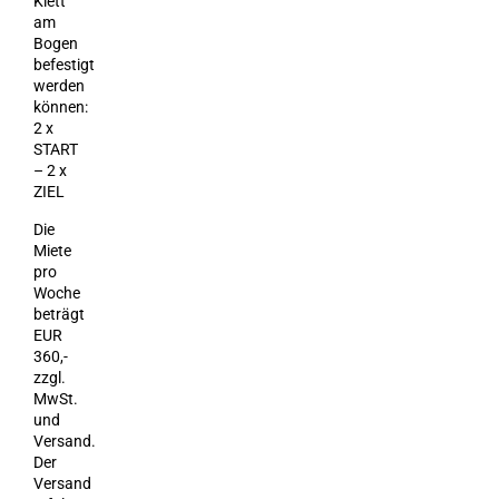
Klett
am
Bogen
befestigt
werden
können:
2 x
START
– 2 x
ZIEL
Die
Miete
pro
Woche
beträgt
EUR
360,-
zzgl.
MwSt.
und
Versand.
Der
Versand