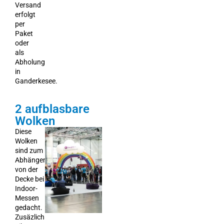
Versand
erfolgt
per
Paket
oder
als
Abholung
in
Ganderkesee.
2 aufblasbare
Wolken
Diese
Wolken
sind zum
Abhängen
von der
Decke bei
Indoor-
Messen
gedacht.
Zusäzlich