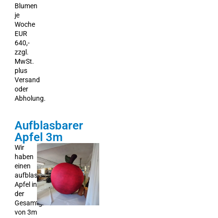
Blumen
je
Woche
EUR
640,-
zzgl.
MwSt.
plus
Versand
oder
Abholung.
Aufblasbarer
Apfel 3m
Wir
haben
einen
aufblasbaren
Apfel in
der
Gesamtgröße
von 3m