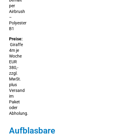
bemalt
per
Airbrush
–
Polyester
B1
Preise:
Giraffe
4m je
Woche
EUR
380,-
zzgl.
MwSt.
plus
Versand
im
Paket
oder
Abholung.
Aufblasbare