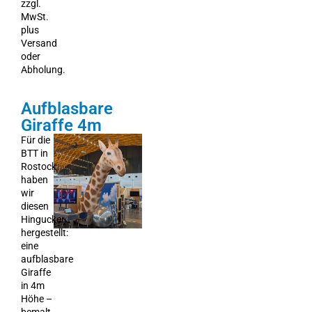
zzgl.
MwSt.
plus
Versand
oder
Abholung.
Aufblasbare
Giraffe 4m
Für die
BTT in
Rostock
haben
wir
diesen
Hingucker
hergestellt:
eine
aufblasbare
Giraffe
in 4m
Höhe –