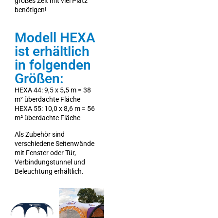
großes Zelt mit viel Platz
benötigen!
Modell HEXA
ist erhältlich
in folgenden
Größen:
HEXA 44: 9,5 x 5,5 m = 38
m² überdachte Fläche
HEXA 55: 10,0 x 8,6 m = 56
m² überdachte Fläche
Als Zubehör sind
verschiedene Seitenwände
mit Fenster oder Tür,
Verbindungstunnel und
Beleuchtung erhältlich.