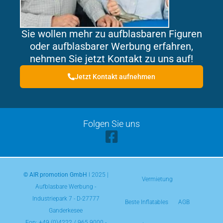
Sie wollen mehr zu aufblasbaren Figuren
oder aufblasbarer Werbung erfahren,
nehmen Sie jetzt Kontakt zu uns auf!
Jetzt Kontakt aufnehmen
Folgen Sie uns
© AIR promotion GmbH
l 2025 |
Vermietung
Aufblasbare Werbung -
Industriepark 7 - D-27777
Beste Inflatables
AGB
Ganderkesee
Fon:
+49 (0)4222 / 965 9000
-