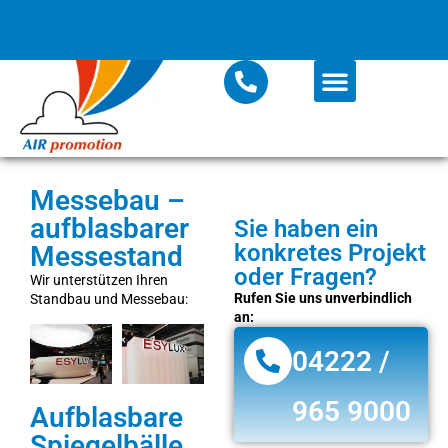
Messebau –
aufblasbarer
Sie haben ein
konkretes Projekt
Messestand
oder Fragen?
Wir unterstützen Ihren
Rufen Sie uns unverbindlich
Standbau und Messebau:
an:
04222 /
965 9000
Aufblasbare
Spiegelbälle