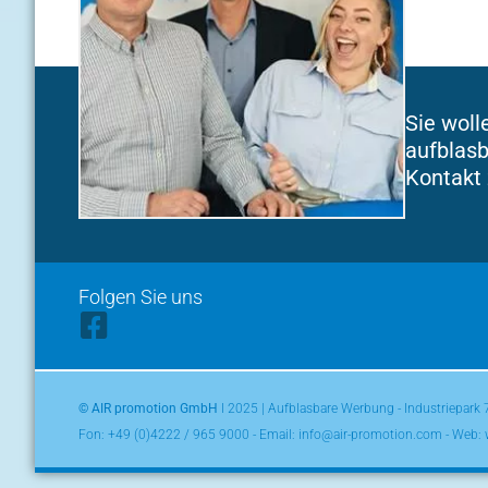
Sie woll
aufblasb
Kontakt 
Folgen Sie uns
© AIR promotion GmbH
l 2025 | Aufblasbare Werbung - Industriepark
Fon:
+49 (0)4222 / 965 9000
- Email: info@air-promotion.com - Web: