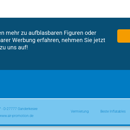
en mehr zu aufblasbaren Figuren oder
arer Werbung erfahren, nehmen Sie jetzt
zu uns auf!
 7 - D-27777 Ganderkesee
Vermietung
Beste Inflatables
 www.air-promotion.de