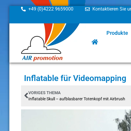
+49 (0)4222 9659000
Kontaktieren Sie u
Produkte
Inflatable für Videomapping
VORIGES THEMA
Inflatable Skull – aufblasbarer Totenkopf mit Airbrush