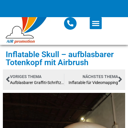
Inflatable Skull – aufblasbarer
Totenkopf mit Airbrush
VORIGES THEMA
NÄCHSTES THEMA
Aufblasbarer Graffiti-Schriftzug KATMANDO
Inflatable für Videomapping