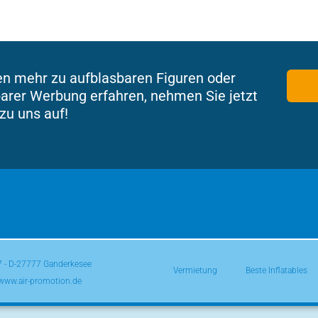
en mehr zu aufblasbaren Figuren oder
arer Werbung erfahren, nehmen Sie jetzt
zu uns auf!
 7 - D-27777 Ganderkesee
Vermietung
Beste Inflatables
 www.air-promotion.de