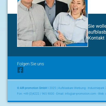
Sie woll
aufblasb
Kontakt 
Folgen Sie uns
© AIR promotion GmbH
l 2025 | Aufblasbare Werbung - Industriepark
Fon:
+49 (0)4222 / 965 9000
- Email: info@air-promotion.com - Web: