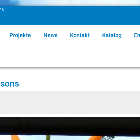
ns
Projekte
News
Kontakt
Katalog
En
rsons