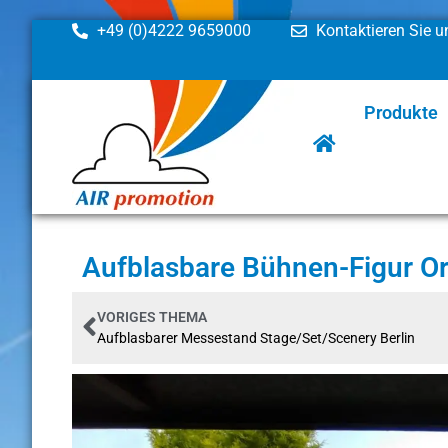
+49 (0)4222 9659000
Kontaktieren Sie u
Produkte
Aufblasbare Bühnen-Figur O
VORIGES THEMA
Aufblasbarer Messestand Stage/Set/Scenery Berlin