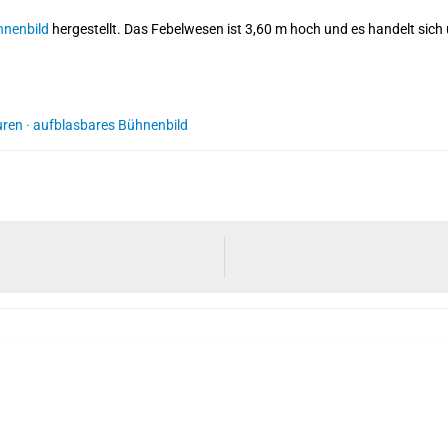
nenbild
hergestellt. Das Febelwesen ist 3,60 m hoch und es handelt sic
uren
·
aufblasbares Bühnenbild