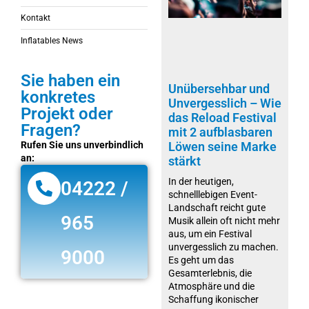
Kontakt
Inflatables News
Sie haben ein
Unübersehbar und
konkretes
Unvergesslich – Wie
Projekt oder
das Reload Festival
Fragen?
mit 2 aufblasbaren
Rufen Sie uns unverbindlich
Löwen seine Marke
an:
stärkt
In der heutigen,
04222 /
schnelllebigen Event-
Landschaft reicht gute
965
Musik allein oft nicht mehr
aus, um ein Festival
unvergesslich zu machen.
9000
Es geht um das
Gesamterlebnis, die
Atmosphäre und die
Schaffung ikonischer