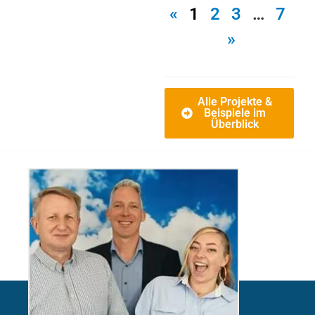
«
1
2
3
…
7
»
Alle Projekte &
Beispiele im
Überblick