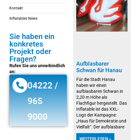
Kontakt
Inflatables News
Sie haben ein
konkretes
Projekt oder
Fragen?
Aufblasbarer
Rufen Sie uns unverbindlich
Schwan für Hanau
an:
Für die Stadt Hanau
04222 /
haben wir einen
aufblasbaren Schwan in
2,20 m Höhe als
965
Flachfigur hergestellt. Das
Inflatable ist das XXL-
9000
Logo der Kampagne:
„Haus für Demokratie und
Vielfalt“. Der aufblasbare
WEITERLESEN »