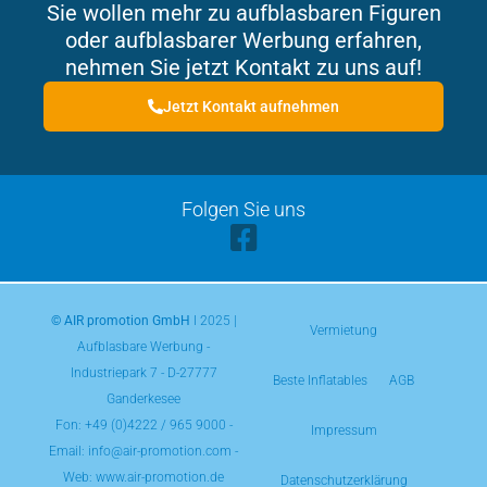
Sie wollen mehr zu aufblasbaren Figuren
oder aufblasbarer Werbung erfahren,
nehmen Sie jetzt Kontakt zu uns auf!
Jetzt Kontakt aufnehmen
Folgen Sie uns
© AIR promotion GmbH
l 2025 |
Vermietung
Aufblasbare Werbung -
Industriepark 7 - D-27777
Beste Inflatables
AGB
Ganderkesee
Fon:
+49 (0)4222 / 965 9000
-
Impressum
Email: info@air-promotion.com -
Web: www.air-promotion.de
Datenschutzerklärung