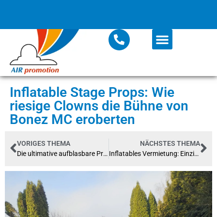
Inflatable Stage Props: Wie
riesige Clowns die Bühne von
Bonez MC eroberten
VORIGES THEMA
NÄCHSTES THEMA
Die ultimative aufblasbare Produktnachbildung: Unser XXL Twister-Eis für Langnese
Inflatables Vermietung: Einzigartige CSD-aufblasbare Objekte mieten!