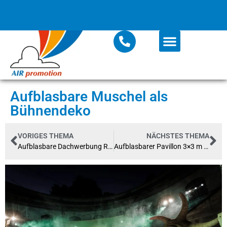
Aufblasbare Muschel als
Bühnendeko
VORIGES THEMA
NÄCHSTES THEMA
Aufblasbare Dachwerbung Riesen-Krake für AVIA
Aufblasbarer Pavillon 3×3 m voll bedruckt