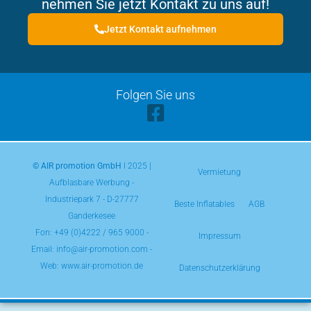
nehmen Sie jetzt Kontakt zu uns auf!
Jetzt Kontakt aufnehmen
Folgen Sie uns
© AIR promotion GmbH
l 2025 |
Vermietung
Aufblasbare Werbung -
Industriepark 7 - D-27777
Beste Inflatables
AGB
Ganderkesee
Fon:
+49 (0)4222 / 965 9000
-
Impressum
Email: info@air-promotion.com -
Web: www.air-promotion.de
Datenschutzerklärung