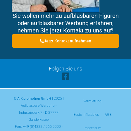
Sie wollen mehr zu aufblasbaren Figuren
oder aufblasbarer Werbung erfahren,
nehmen Sie jetzt Kontakt zu uns auf!
Jetzt Kontakt aufnehmen
Folgen Sie uns
© AIR promotion GmbH
l 2025 |
Vermietung
Aufblasbare Werbung -
Industriepark 7 - D-27777
Beste Inflatables
AGB
Ganderkesee
Fon:
+49 (0)4222 / 965 9000
-
Impressum