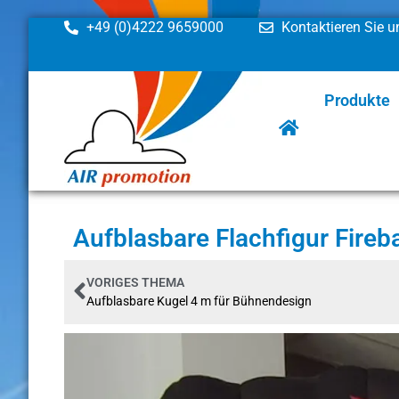
+49 (0)4222 9659000
Kontaktieren Sie u
Produkte
Aufblasbare Flachfigur Fireb
VORIGES THEMA
Aufblasbare Kugel 4 m für Bühnendesign