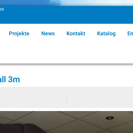
ns
Projekte
News
Kontakt
Katalog
En
all 3m