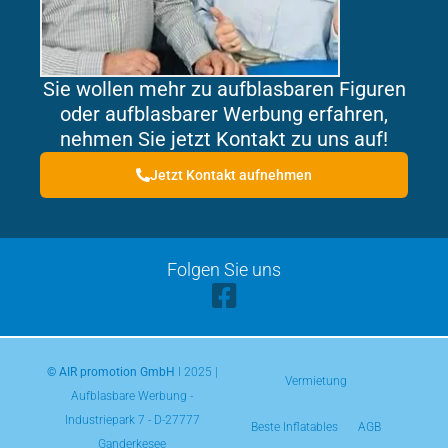
Sie wollen mehr zu aufblasbaren Figuren
oder aufblasbarer Werbung erfahren,
nehmen Sie jetzt Kontakt zu uns auf!
Jetzt Kontakt aufnehmen
Folgen Sie uns
© AIR promotion GmbH
l 2025 |
Vermietung
Aufblasbare Werbung -
Industriepark 7 - D-27777
Beste Inflatables
AGB
Ganderkesee