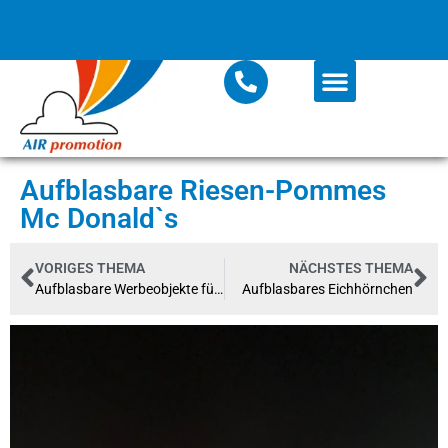
Aufblasbare Riesen-Pommes
Mc Donald`s
VORIGES THEMA
NÄCHSTES THEMA
Aufblasbare Werbeobjekte für die EHC Eisbären Berlin
Aufblasbares Eichhörnchen