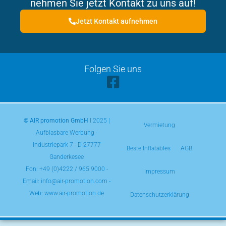
nehmen Sie jetzt Kontakt zu uns auf!
Jetzt Kontakt aufnehmen
Folgen Sie uns
© AIR promotion GmbH
l 2025 |
Vermietung
Aufblasbare Werbung -
Industriepark 7 - D-27777
Beste Inflatables
AGB
Ganderkesee
Fon:
+49 (0)4222 / 965 9000
-
Impressum
Email: info@air-promotion.com -
Web: www.air-promotion.de
Datenschutzerklärung