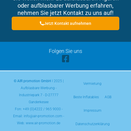
oder aufblasbarer Werbung erfahren,
nehmen Sie jetzt Kontakt zu uns auf!
Jetzt Kontakt aufnehmen
Folgen Sie uns
© AIR promotion GmbH
l 2025 |
Vermietung
Aufblasbare Werbung -
Industriepark 7 - D-27777
Beste Inflatables
AGB
Ganderkesee
Fon:
+49 (0)4222 / 965 9000
-
Impressum
Email: info@air-promotion.com -
Web: www.air-promotion.de
Datenschutzerklärung