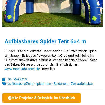
Aufblasbares Spider Tent 6×4 m
Für den Hilfe für verletzte Kinderseelen e.V. durften wir ein Spider
tent bauen. Es ist aus Polyester, 6x4m Groß und vollflächig im
Sublimationsverfahren bedruckt. Wir sind begeistert vom Design
des Zeltes. Dieses wurde durch den Grafikdesigner:
www.machado-artes.de
entwickelt.
06. Mai 2019
aufblasbare Zelte
·
spider-tent
·
Spidertent
·
Zelt aufblasbar
Alle Projekte & Beispiele im Überblick