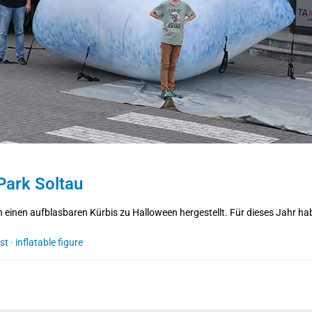
Park Soltau
n einen aufblasbaren Kürbis zu Halloween hergestellt. Für dieses Jahr hab
st
·
inflatable figure