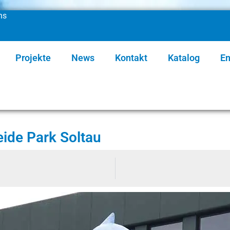
ns
Projekte
News
Kontakt
Katalog
En
eide Park Soltau