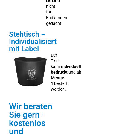
sie sind
nicht
für
Endkunden
gedacht.
Stehtisch –
Individualisiert
mit Label
Der
Tisch
kann
individuell
bedruckt
und
ab
Menge
1
bestellt
werden.
Wir beraten
Sie gern -
kostenlos
und