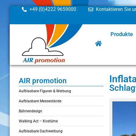
+49 (0)4222 9659000
Kontaktieren Sie u
Produkte
Infla
AIR promotion
Schlag
Aufblasbare Figuren & Werbung
Aufblasbare Messestände
Bühnendesign
Walking Act – Kostüme
Aufblasbare Dachwerbung