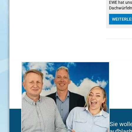
EWE hat uns 
Dachwürfeln
WEITERLE
Sie woll
aufblasb