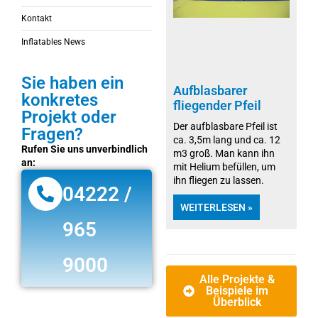
Kontakt
Inflatables News
Sie haben ein
Aufblasbarer
konkretes
fliegender Pfeil
Projekt oder
Der aufblasbare Pfeil ist
Fragen?
ca. 3,5m lang und ca. 12
Rufen Sie uns unverbindlich
m3 groß. Man kann ihn
an:
mit Helium befüllen, um
ihn fliegen zu lassen.
04222 /
WEITERLESEN »
965
9000
Alle Projekte &
Beispiele im
Überblick