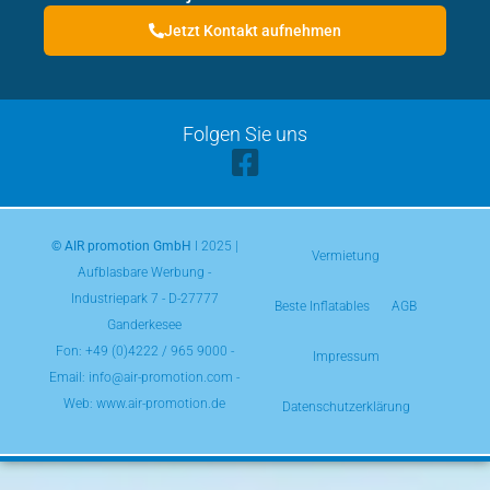
Jetzt Kontakt aufnehmen
Folgen Sie uns
© AIR promotion GmbH
l 2025 |
Vermietung
Aufblasbare Werbung -
Industriepark 7 - D-27777
Beste Inflatables
AGB
Ganderkesee
Fon:
+49 (0)4222 / 965 9000
-
Impressum
Email: info@air-promotion.com -
Web: www.air-promotion.de
Datenschutzerklärung