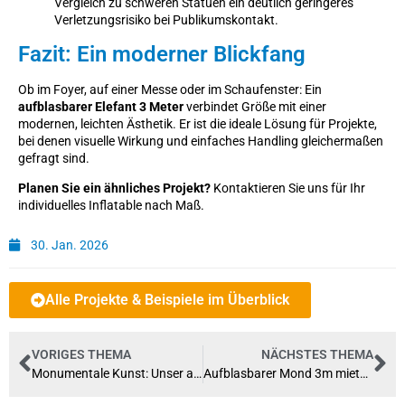
Vergleich zu schweren Statuen ein deutlich geringeres
Verletzungsrisiko bei Publikumskontakt.
Fazit: Ein moderner Blickfang
Ob im Foyer, auf einer Messe oder im Schaufenster: Ein
aufblasbarer Elefant 3 Meter
verbindet Größe mit einer
modernen, leichten Ästhetik. Er ist die ideale Lösung für Projekte,
bei denen visuelle Wirkung und einfaches Handling gleichermaßen
gefragt sind.
Planen Sie ein ähnliches Projekt?
Kontaktieren Sie uns für Ihr
individuelles Inflatable nach Maß.
30. Jan. 2026
Alle Projekte & Beispiele im Überblick
VORIGES THEMA
NÄCHSTES THEMA
Monumentale Kunst: Unser aufblasbares Nashorn erobert das Kunstmuseum Magdeburg
Aufblasbarer Mond 3m mieten – Der Eyecatcher für Ihr Event