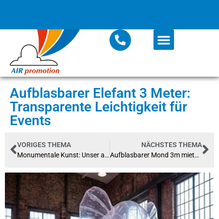
Aufblasbarer Elefant 3 Meter:
Transparente Leichtigkeit für
Events
VORIGES THEMA
NÄCHSTES THEMA
Monumentale Kunst: Unser aufblasbares Nashorn erobert das Kunstmuseum Magdeburg
Aufblasbarer Mond 3m mieten – Der Eyecatcher für Ihr Event