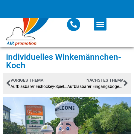
individuelles Winkemännchen-
Koch
VORIGES THEMA
NÄCHSTES THEMA
Aufblasbarer Eishockey-Spieler EHC-Berlin
Aufblasbarer Eingangsbogen – Delmenhorster Sommerwiese