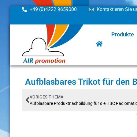
+49 (0)4222 9659000
Kontaktieren Sie u
Produkte
Aufblasbares Trikot für den 
VORIGES THEMA
Aufblasbare Produktnachbildung für die HBC Radiomati