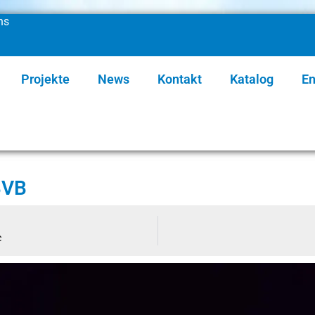
ns
Projekte
News
Kontakt
Katalog
En
BVB
c