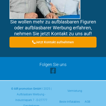
Sie wollen mehr zu aufblasbaren Figuren
oder aufblasbarer Werbung erfahren,
nehmen Sie jetzt Kontakt zu uns auf!
Jetzt Kontakt aufnehmen
Folgen Sie uns
© AIR promotion GmbH
l 2025 |
Vermietung
Aufblasbare Werbung -
Industriepark 7 - D-27777
Beste Inflatables
AGB
Ganderkesee