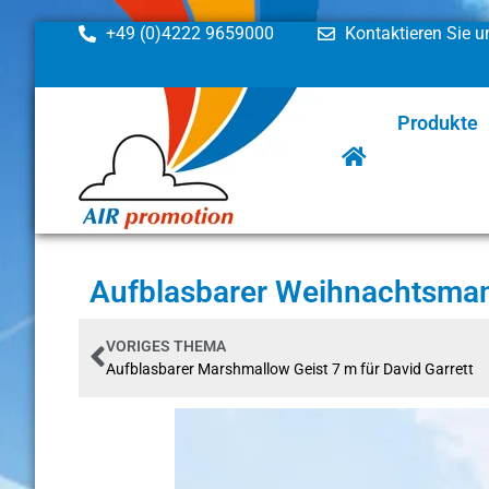
+49 (0)4222 9659000
Kontaktieren Sie u
Produkte
Aufblasbarer Weihnachtsma
VORIGES THEMA
Aufblasbarer Marshmallow Geist 7 m für David Garrett