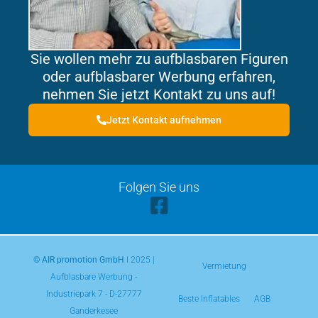
Sie wollen mehr zu aufblasbaren Figuren
oder aufblasbarer Werbung erfahren,
nehmen Sie jetzt Kontakt zu uns auf!
Jetzt Kontakt aufnehmen
Folgen Sie uns
© AIR promotion GmbH
l 2025 |
Vermietung
Aufblasbare Werbung -
Industriepark 7 - D-27777
Beste Inflatables
AGB
Ganderkesee