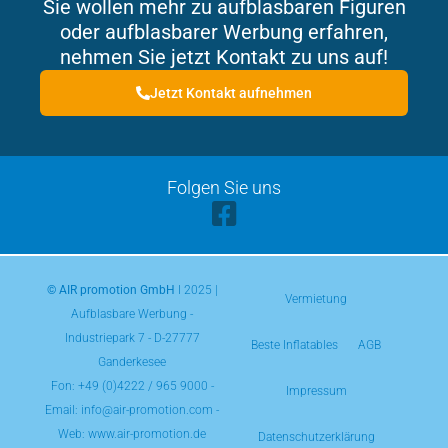
Sie wollen mehr zu aufblasbaren Figuren
oder aufblasbarer Werbung erfahren,
nehmen Sie jetzt Kontakt zu uns auf!
Jetzt Kontakt aufnehmen
Folgen Sie uns
© AIR promotion GmbH
l 2025 |
Vermietung
Aufblasbare Werbung -
Industriepark 7 - D-27777
Beste Inflatables
AGB
Ganderkesee
Fon:
+49 (0)4222 / 965 9000
-
Impressum
Email: info@air-promotion.com -
Web: www.air-promotion.de
Datenschutzerklärung