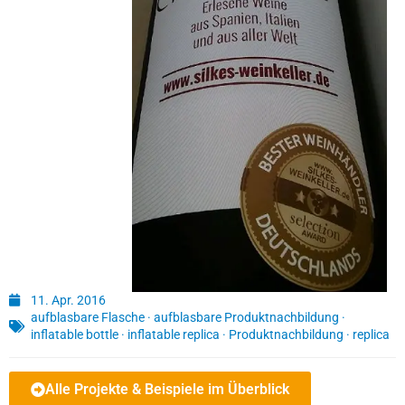
11. Apr. 2016
aufblasbare Flasche
·
aufblasbare Produktnachbildung
·
inflatable bottle
·
inflatable replica
·
Produktnachbildung
·
replica
Alle Projekte & Beispiele im Überblick